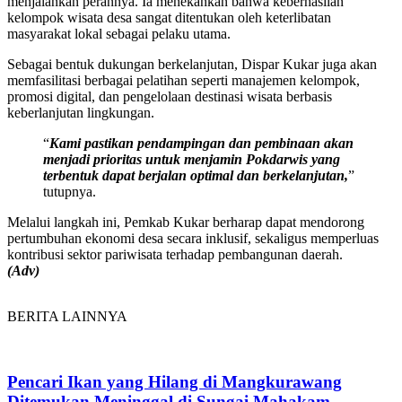
menjalankan perannya. Ia menekankan bahwa keberhasilan
kelompok wisata desa sangat ditentukan oleh keterlibatan
masyarakat lokal sebagai pelaku utama.
Sebagai bentuk dukungan berkelanjutan, Dispar Kukar juga akan
memfasilitasi berbagai pelatihan seperti manajemen kelompok,
promosi digital, dan pengelolaan destinasi wisata berbasis
keberlanjutan lingkungan.
“
Kami pastikan pendampingan dan pembinaan akan
menjadi prioritas untuk menjamin Pokdarwis yang
terbentuk dapat berjalan optimal dan berkelanjutan,
”
tutupnya.
Melalui langkah ini, Pemkab Kukar berharap dapat mendorong
pertumbuhan ekonomi desa secara inklusif, sekaligus memperluas
kontribusi sektor pariwisata terhadap pembangunan daerah.
(Adv)
BERITA LAINNYA
Pencari Ikan yang Hilang di Mangkurawang
Ditemukan Meninggal di Sungai Mahakam