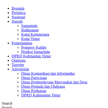
Beranda
Peristiwa
Nasional
Daerah
Samarinda
Balikpapan
Kutai Kartanegara
Kutai Timur
Pemerintahan
Pemprov Kaltim
Pemkot Samarinda
DPRD Kalimantan Timur
Olahraga
Traveler
Advertorial
Dinas Komunikasi dan Informatika
Dinas Pariwisata
Dinas Pemberdayaan Masyarakat dan Desa
Dinas Pemuda dan Olahraga
Dinas Perikanan
DPRD Kalimantan Timur
Search
Search