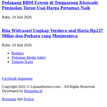
Pedagang BBM Eceran di Tenggarong Khawatir
Penjualan Turun Usai Harga Pertamax Naik
Rabu, 10 Juni 2026
Rita Widyasari Ungkap Versinya soal Harta Rp237
Miliar dan Perkara yang Menjeratnya
Rabu, 10 Juni 2026
Redaksi
Pedoman Media Saber
Tentang Kami
Facebook
Instagram
Copyright 2022 ©
Liputanborneo.com
– All Rights Reserved.
Developed by
Benuanta.id
Benuanta
dan
Prolog