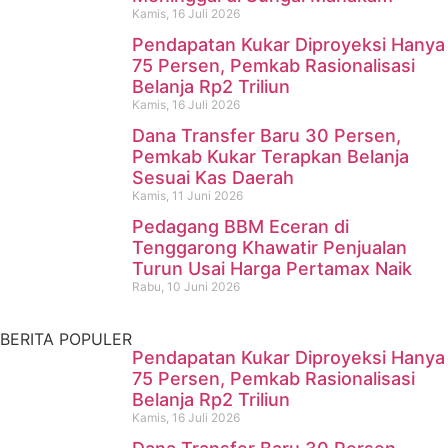
Kamis, 16 Juli 2026
Pendapatan Kukar Diproyeksi Hanya
75 Persen, Pemkab Rasionalisasi
Belanja Rp2 Triliun
Kamis, 16 Juli 2026
Dana Transfer Baru 30 Persen,
Pencari Ikan yang Hilang di
Pemkab Kukar Terapkan Belanja
Sesuai Kas Daerah
Mangkurawang Ditemukan
Kamis, 11 Juni 2026
Meninggal di Sungai
Pedagang BBM Eceran di
Tenggarong Khawatir Penjualan
Mahakam
Turun Usai Harga Pertamax Naik
Rabu, 10 Juni 2026
Kamis, 16 Juli 2026
BERITA POPULER
Pendapatan Kukar Diproyeksi Hanya
75 Persen, Pemkab Rasionalisasi
Belanja Rp2 Triliun
Kamis, 16 Juli 2026