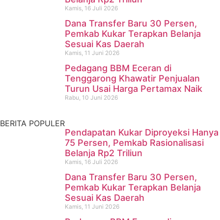
Kamis, 16 Juli 2026
Dana Transfer Baru 30 Persen,
Pencari Ikan yang Hilang di
Pemkab Kukar Terapkan Belanja
Sesuai Kas Daerah
Mangkurawang Ditemukan
Kamis, 11 Juni 2026
Meninggal di Sungai
Pedagang BBM Eceran di
Tenggarong Khawatir Penjualan
Mahakam
Turun Usai Harga Pertamax Naik
Rabu, 10 Juni 2026
Kamis, 16 Juli 2026
BERITA POPULER
Pendapatan Kukar Diproyeksi Hanya
75 Persen, Pemkab Rasionalisasi
Belanja Rp2 Triliun
Kamis, 16 Juli 2026
Dana Transfer Baru 30 Persen,
Pemkab Kukar Terapkan Belanja
Sesuai Kas Daerah
Kamis, 11 Juni 2026