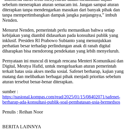
sebelum menerapkan aturan semacam ini. Jangan sampai aturan
diterapkan tanpa mendengarkan masukan dari banyak pihak dan
tanpa mempertimbangkan dampak jangka panjangnya,” imbuh
Nenden.
Menurut Nenden, pemerintah perlu memastikan bahwa setiap
kebijakan yang diambil didasarkan pada konsultasi publik yang
inklusif. Presiden RI Prabowo Subianto yang menunjukkan
perhatian besar terhadap perlindungan anak di ranah digital
diharapkan bisa mendorong pendekatan yang lebih menyeluruh.
Pernyataan ini muncul di tengah rencana Menteri Komunikasi dan
Digital, Meutya Hafid, untuk mengeluarkan aturan pemerintah
terkait batas usia akses media sosial. Safenet berharap, kajian yang
matang dan melibatkan berbagai pihak menjadi prioritas sebelum
aturan tersebut benar-benar diterapkan.
sumber :
https://nasional.kompas.com/read/2025/01/15/08402071/safenet-
berharap-ada-konsultasi-publik-soal-pembatasan-usia-bermedsos
Penulis : Reihan Noor
BERITA LAINNYA