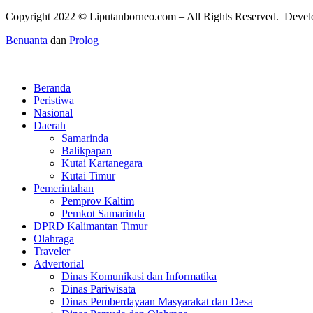
Copyright 2022 ©
Liputanborneo.com
– All Rights Reserved. Deve
Benuanta
dan
Prolog
Beranda
Peristiwa
Nasional
Daerah
Samarinda
Balikpapan
Kutai Kartanegara
Kutai Timur
Pemerintahan
Pemprov Kaltim
Pemkot Samarinda
DPRD Kalimantan Timur
Olahraga
Traveler
Advertorial
Dinas Komunikasi dan Informatika
Dinas Pariwisata
Dinas Pemberdayaan Masyarakat dan Desa