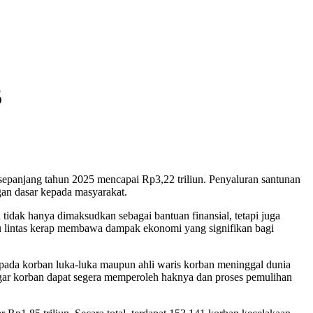
5
s sepanjang tahun 2025 mencapai Rp3,22 triliun. Penyaluran santunan
gan dasar kepada masyarakat.
idak hanya dimaksudkan sebagai bantuan finansial, tetapi juga
lu lintas kerap membawa dampak ekonomi yang signifikan bagi
epada korban luka-luka maupun ahli waris korban meninggal dunia
 agar korban dapat segera memperoleh haknya dan proses pemulihan