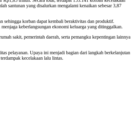
 Rp1,85 triliun. Secara total, terdapat 153.141 korban kecelakaan
mlah santunan yang disalurkan mengalami kenaikan sebesar 3,87
sehingga korban dapat kembali beraktivitas dan produktif.
u menjaga keberlangsungan ekonomi keluarga yang ditinggalkan.
, rumah sakit, pemerintah daerah, serta pemangku kepentingan lainnya
itas pelayanan. Upaya ini menjadi bagian dari langkah berkelanjutan
erdampak kecelakaan lalu lintas.