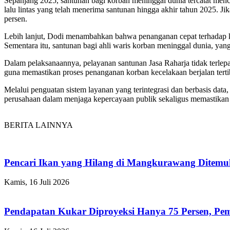
Sepanjang 2025, santunan bagi korban meninggal dunia tercatat menca
lalu lintas yang telah menerima santunan hingga akhir tahun 2025. 
persen.
Lebih lanjut, Dodi menambahkan bahwa penanganan cepat terhadap ko
Sementara itu, santunan bagi ahli waris korban meninggal dunia, y
Dalam pelaksanaannya, pelayanan santunan Jasa Raharja tidak terlepas
guna memastikan proses penanganan korban kecelakaan berjalan tertib
Melalui penguatan sistem layanan yang terintegrasi dan berbasis dat
perusahaan dalam menjaga kepercayaan publik sekaligus memastikan p
BERITA LAINNYA
Pencari Ikan yang Hilang di Mangkurawang Ditem
Kamis, 16 Juli 2026
Pendapatan Kukar Diproyeksi Hanya 75 Persen, Pemk