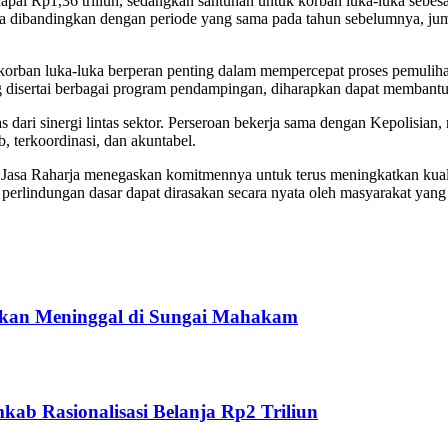
pai Rp1,36 triliun, sedangkan santunan untuk korban luka-luka sebesar
Jika dibandingkan dengan periode yang sama pada tahun sebelumnya, ju
rban luka-luka berperan penting dalam mempercepat proses pemulihan 
ang disertai berbagai program pendampingan, diharapkan dapat membant
 dari sinergi lintas sektor. Perseroan bekerja sama dengan Kepolisian
, terkoordinasi, dan akuntabel.
a, Jasa Raharja menegaskan komitmennya untuk terus meningkatkan kual
erlindungan dasar dapat dirasakan secara nyata oleh masyarakat yang t
ukan Meninggal di Sungai Mahakam
ab Rasionalisasi Belanja Rp2 Triliun