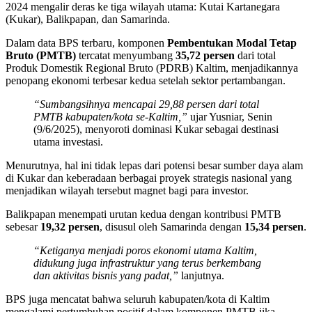
2024 mengalir deras ke tiga wilayah utama: Kutai Kartanegara
(Kukar), Balikpapan, dan Samarinda.
Dalam data BPS terbaru, komponen
Pembentukan Modal Tetap
Bruto (PMTB)
tercatat menyumbang
35,72 persen
dari total
Produk Domestik Regional Bruto (PDRB) Kaltim, menjadikannya
penopang ekonomi terbesar kedua setelah sektor pertambangan.
“Sumbangsihnya mencapai 29,88 persen dari total
PMTB kabupaten/kota se-Kaltim,”
ujar Yusniar, Senin
(9/6/2025), menyoroti dominasi Kukar sebagai destinasi
utama investasi.
Menurutnya, hal ini tidak lepas dari potensi besar sumber daya alam
di Kukar dan keberadaan berbagai proyek strategis nasional yang
menjadikan wilayah tersebut magnet bagi para investor.
Balikpapan menempati urutan kedua dengan kontribusi PMTB
sebesar
19,32 persen
, disusul oleh Samarinda dengan
15,34 persen
.
“Ketiganya menjadi poros ekonomi utama Kaltim,
didukung juga infrastruktur yang terus berkembang
dan aktivitas bisnis yang padat,”
lanjutnya.
BPS juga mencatat bahwa seluruh kabupaten/kota di Kaltim
mengalami pertumbuhan positif dalam komponen PMTB jika