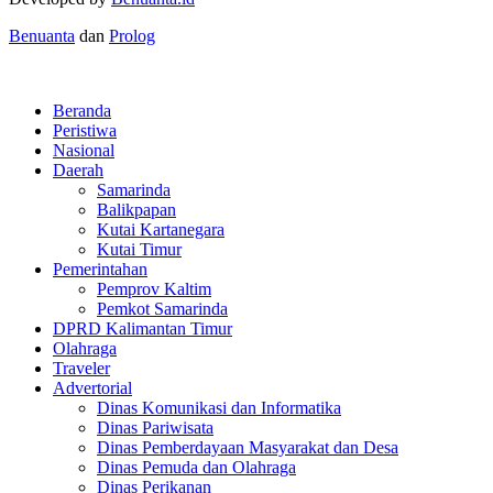
Benuanta
dan
Prolog
Beranda
Peristiwa
Nasional
Daerah
Samarinda
Balikpapan
Kutai Kartanegara
Kutai Timur
Pemerintahan
Pemprov Kaltim
Pemkot Samarinda
DPRD Kalimantan Timur
Olahraga
Traveler
Advertorial
Dinas Komunikasi dan Informatika
Dinas Pariwisata
Dinas Pemberdayaan Masyarakat dan Desa
Dinas Pemuda dan Olahraga
Dinas Perikanan