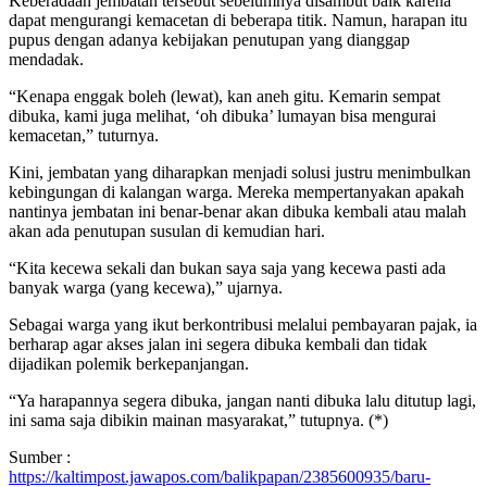
Keberadaan jembatan tersebut sebelumnya disambut baik karena
dapat mengurangi kemacetan di beberapa titik. Namun, harapan itu
pupus dengan adanya kebijakan penutupan yang dianggap
mendadak.
“Kenapa enggak boleh (lewat), kan aneh gitu. Kemarin sempat
dibuka, kami juga melihat, ‘oh dibuka’ lumayan bisa mengurai
kemacetan,” tuturnya.
Kini, jembatan yang diharapkan menjadi solusi justru menimbulkan
kebingungan di kalangan warga. Mereka mempertanyakan apakah
nantinya jembatan ini benar-benar akan dibuka kembali atau malah
akan ada penutupan susulan di kemudian hari.
“Kita kecewa sekali dan bukan saya saja yang kecewa pasti ada
banyak warga (yang kecewa),” ujarnya.
Sebagai warga yang ikut berkontribusi melalui pembayaran pajak, ia
berharap agar akses jalan ini segera dibuka kembali dan tidak
dijadikan polemik berkepanjangan.
“Ya harapannya segera dibuka, jangan nanti dibuka lalu ditutup lagi,
ini sama saja dibikin mainan masyarakat,” tutupnya. (*)
Sumber :
https://kaltimpost.jawapos.com/balikpapan/2385600935/baru-