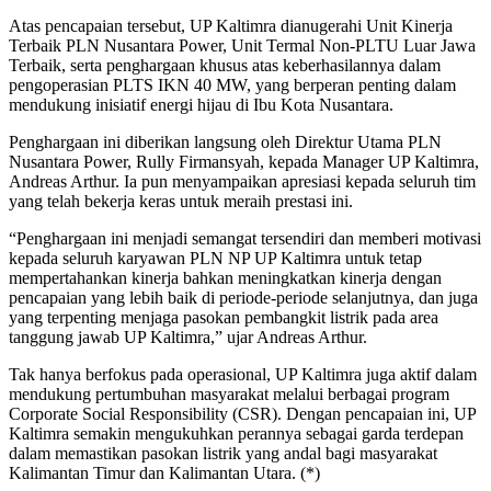
Atas pencapaian tersebut, UP Kaltimra dianugerahi Unit Kinerja
Terbaik PLN Nusantara Power, Unit Termal Non-PLTU Luar Jawa
Terbaik, serta penghargaan khusus atas keberhasilannya dalam
pengoperasian PLTS IKN 40 MW, yang berperan penting dalam
mendukung inisiatif energi hijau di Ibu Kota Nusantara.
Penghargaan ini diberikan langsung oleh Direktur Utama PLN
Nusantara Power, Rully Firmansyah, kepada Manager UP Kaltimra,
Andreas Arthur. Ia pun menyampaikan apresiasi kepada seluruh tim
yang telah bekerja keras untuk meraih prestasi ini.
“Penghargaan ini menjadi semangat tersendiri dan memberi motivasi
kepada seluruh karyawan PLN NP UP Kaltimra untuk tetap
mempertahankan kinerja bahkan meningkatkan kinerja dengan
pencapaian yang lebih baik di periode-periode selanjutnya, dan juga
yang terpenting menjaga pasokan pembangkit listrik pada area
tanggung jawab UP Kaltimra,” ujar Andreas Arthur.
Tak hanya berfokus pada operasional, UP Kaltimra juga aktif dalam
mendukung pertumbuhan masyarakat melalui berbagai program
Corporate Social Responsibility (CSR). Dengan pencapaian ini, UP
Kaltimra semakin mengukuhkan perannya sebagai garda terdepan
dalam memastikan pasokan listrik yang andal bagi masyarakat
Kalimantan Timur dan Kalimantan Utara. (*)