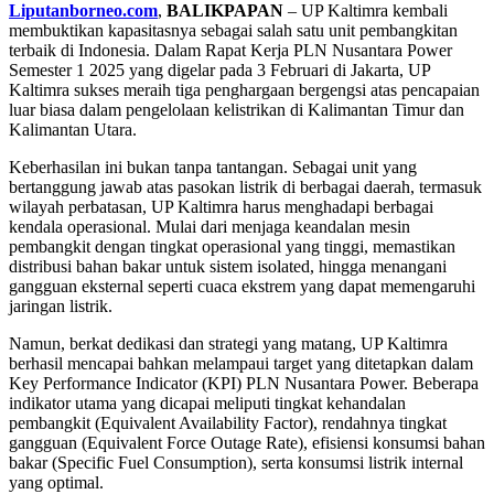
Liputanborneo.com
,
BALIKPAPAN
– UP Kaltimra kembali
membuktikan kapasitasnya sebagai salah satu unit pembangkitan
terbaik di Indonesia. Dalam Rapat Kerja PLN Nusantara Power
Semester 1 2025 yang digelar pada 3 Februari di Jakarta, UP
Kaltimra sukses meraih tiga penghargaan bergengsi atas pencapaian
luar biasa dalam pengelolaan kelistrikan di Kalimantan Timur dan
Kalimantan Utara.
Keberhasilan ini bukan tanpa tantangan. Sebagai unit yang
bertanggung jawab atas pasokan listrik di berbagai daerah, termasuk
wilayah perbatasan, UP Kaltimra harus menghadapi berbagai
kendala operasional. Mulai dari menjaga keandalan mesin
pembangkit dengan tingkat operasional yang tinggi, memastikan
distribusi bahan bakar untuk sistem isolated, hingga menangani
gangguan eksternal seperti cuaca ekstrem yang dapat memengaruhi
jaringan listrik.
Namun, berkat dedikasi dan strategi yang matang, UP Kaltimra
berhasil mencapai bahkan melampaui target yang ditetapkan dalam
Key Performance Indicator (KPI) PLN Nusantara Power. Beberapa
indikator utama yang dicapai meliputi tingkat kehandalan
pembangkit (Equivalent Availability Factor), rendahnya tingkat
gangguan (Equivalent Force Outage Rate), efisiensi konsumsi bahan
bakar (Specific Fuel Consumption), serta konsumsi listrik internal
yang optimal.