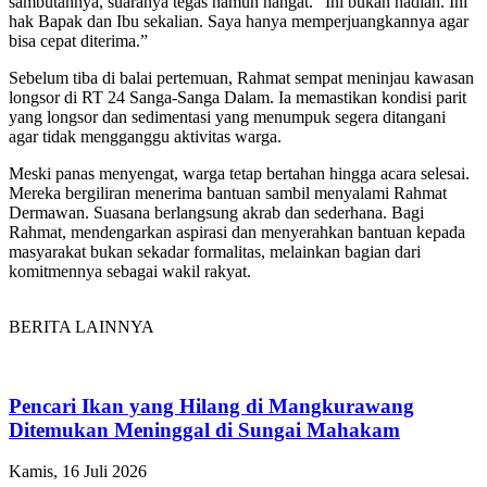
sambutannya, suaranya tegas namun hangat. “Ini bukan hadiah. Ini
hak Bapak dan Ibu sekalian. Saya hanya memperjuangkannya agar
bisa cepat diterima.”
Sebelum tiba di balai pertemuan, Rahmat sempat meninjau kawasan
longsor di RT 24 Sanga-Sanga Dalam. Ia memastikan kondisi parit
yang longsor dan sedimentasi yang menumpuk segera ditangani
agar tidak mengganggu aktivitas warga.
Meski panas menyengat, warga tetap bertahan hingga acara selesai.
Mereka bergiliran menerima bantuan sambil menyalami Rahmat
Dermawan. Suasana berlangsung akrab dan sederhana. Bagi
Rahmat, mendengarkan aspirasi dan menyerahkan bantuan kepada
masyarakat bukan sekadar formalitas, melainkan bagian dari
komitmennya sebagai wakil rakyat.
BERITA LAINNYA
Pencari Ikan yang Hilang di Mangkurawang
Ditemukan Meninggal di Sungai Mahakam
Kamis, 16 Juli 2026