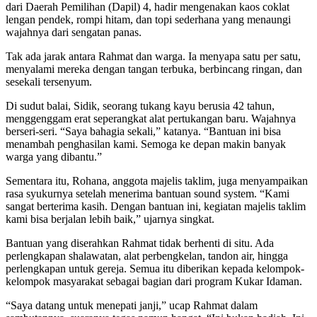
dari Daerah Pemilihan (Dapil) 4, hadir mengenakan kaos coklat
lengan pendek, rompi hitam, dan topi sederhana yang menaungi
wajahnya dari sengatan panas.
Tak ada jarak antara Rahmat dan warga. Ia menyapa satu per satu,
menyalami mereka dengan tangan terbuka, berbincang ringan, dan
sesekali tersenyum.
Di sudut balai, Sidik, seorang tukang kayu berusia 42 tahun,
menggenggam erat seperangkat alat pertukangan baru. Wajahnya
berseri-seri. “Saya bahagia sekali,” katanya. “Bantuan ini bisa
menambah penghasilan kami. Semoga ke depan makin banyak
warga yang dibantu.”
Sementara itu, Rohana, anggota majelis taklim, juga menyampaikan
rasa syukurnya setelah menerima bantuan sound system. “Kami
sangat berterima kasih. Dengan bantuan ini, kegiatan majelis taklim
kami bisa berjalan lebih baik,” ujarnya singkat.
Bantuan yang diserahkan Rahmat tidak berhenti di situ. Ada
perlengkapan shalawatan, alat perbengkelan, tandon air, hingga
perlengkapan untuk gereja. Semua itu diberikan kepada kelompok-
kelompok masyarakat sebagai bagian dari program Kukar Idaman.
“Saya datang untuk menepati janji,” ucap Rahmat dalam