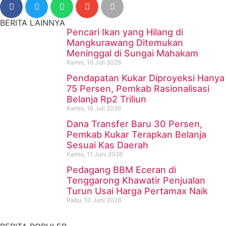
BERITA LAINNYA
Pencari Ikan yang Hilang di
Mangkurawang Ditemukan
Meninggal di Sungai Mahakam
Kamis, 16 Juli 2026
Pendapatan Kukar Diproyeksi Hanya
75 Persen, Pemkab Rasionalisasi
Belanja Rp2 Triliun
Kamis, 16 Juli 2026
Dana Transfer Baru 30 Persen,
Pencari Ikan yang Hilang di
Pemkab Kukar Terapkan Belanja
Sesuai Kas Daerah
Mangkurawang Ditemukan
Kamis, 11 Juni 2026
Meninggal di Sungai
Pedagang BBM Eceran di
Tenggarong Khawatir Penjualan
Mahakam
Turun Usai Harga Pertamax Naik
Rabu, 10 Juni 2026
Kamis, 16 Juli 2026