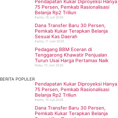
Pendapatan Kukar Diproyeksi Hanya
75 Persen, Pemkab Rasionalisasi
Belanja Rp2 Triliun
Kamis, 16 Juli 2026
Dana Transfer Baru 30 Persen,
Pencari Ikan yang Hilang di
Pemkab Kukar Terapkan Belanja
Sesuai Kas Daerah
Mangkurawang Ditemukan
Kamis, 11 Juni 2026
Meninggal di Sungai
Pedagang BBM Eceran di
Tenggarong Khawatir Penjualan
Mahakam
Turun Usai Harga Pertamax Naik
Rabu, 10 Juni 2026
Kamis, 16 Juli 2026
BERITA POPULER
Pendapatan Kukar Diproyeksi Hanya
75 Persen, Pemkab Rasionalisasi
Belanja Rp2 Triliun
Kamis, 16 Juli 2026
Dana Transfer Baru 30 Persen,
Pemkab Kukar Terapkan Belanja