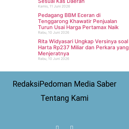
Sesuai Kas Daerah
Kamis, 11 Juni 2026
Pedagang BBM Eceran di
Tenggarong Khawatir Penjualan
Turun Usai Harga Pertamax Naik
Rabu, 10 Juni 2026
Rita Widyasari Ungkap Versinya soal
Harta Rp237 Miliar dan Perkara yang
Menjeratnya
Rabu, 10 Juni 2026
Redaksi
Pedoman Media Saber
Tentang Kami