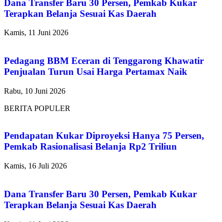
Dana Transfer Baru 30 Persen, Pemkab Kukar
Terapkan Belanja Sesuai Kas Daerah
Kamis, 11 Juni 2026
Pencari Ikan yang Hilang di
Pedagang BBM Eceran di Tenggarong Khawatir
Mangkurawang Ditemukan Meninggal di
Penjualan Turun Usai Harga Pertamax Naik
Sungai Mahakam
Rabu, 10 Juni 2026
Kamis, 16 Juli 2026
BERITA POPULER
Pendapatan Kukar Diproyeksi Hanya 75 Persen,
Pemkab Rasionalisasi Belanja Rp2 Triliun
Kamis, 16 Juli 2026
Dana Transfer Baru 30 Persen, Pemkab Kukar
Terapkan Belanja Sesuai Kas Daerah