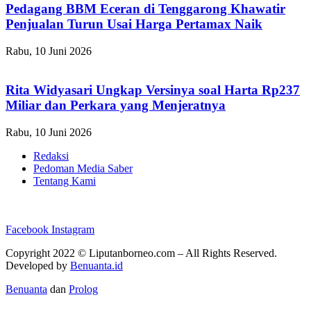
Pedagang BBM Eceran di Tenggarong Khawatir
Penjualan Turun Usai Harga Pertamax Naik
Rabu, 10 Juni 2026
Rita Widyasari Ungkap Versinya soal Harta Rp237
Miliar dan Perkara yang Menjeratnya
Rabu, 10 Juni 2026
Redaksi
Pedoman Media Saber
Tentang Kami
Facebook
Instagram
Copyright 2022 ©
Liputanborneo.com
– All Rights Reserved.
Developed by
Benuanta.id
Benuanta
dan
Prolog