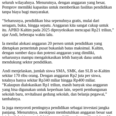
seluruh wilayahnya. Menurutnya, dengan anggaran yang besar,
Pemprov memiliki kapasitas untuk memberikan fasilitas pendidikan
tanpa biaya bagi masyarakat.
“Seharusnya, pendidikan bisa sepenuhnya gratis, mulai dari
seragam, buku, hingga sepatu. Anggaran kita sangat cukup untuk
itu. APBD Kaltim pada 2025 diproyeksikan mencapai Rp21 triliun,”
ujar Andi, beberapa waktu lalu.
Ia menilai alokasi anggaran 20 persen untuk pendidikan yang
ditetapkan pemerintah pusat bukanlah batas maksimal. Kaltim,
dengan sumber daya dan potensi anggaran yang dimiliki,
seharusnya mampu mengalokasikan lebih banyak dana untuk
mendukung sektor pendidikan.
Andi menjelaskan, jumlah siswa SMA, SMK, dan SLB se-Kaltim
sekitar 170 ribu orang. Dengan anggaran Rp2 juta per siswa,
totalnya hanya sekitar Rp340 miliar hingga Rp400 miliar.
“Kalaupun dialokasikan Rp1 triliun, masih banyak sisa anggaran
yang bisa digunakan untuk keperluan lain, seperti pembangunan
sekolah baru, revitalisasi gedung sekolah, dan belanja pegawai,”
tambahnya.
Ia juga menyoroti pentingnya pendidikan sebagai investasi jangka
panjang. Menurutnya, meskipun membutuhkan anggaran besar saat