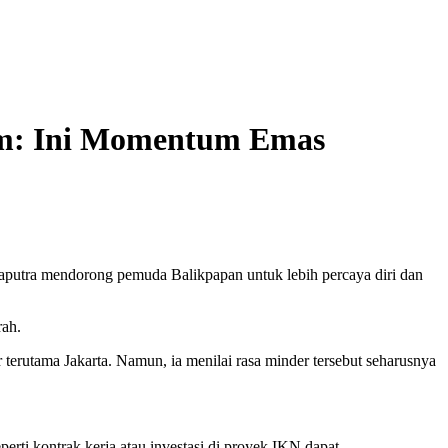
im: Ini Momentum Emas
utra mendorong pemuda Balikpapan untuk lebih percaya diri dan
rah.
erutama Jakarta. Namun, ia menilai rasa minder tersebut seharusnya
perti kontrak kerja atau investasi di proyek IKN dapat