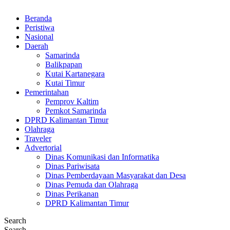
Beranda
Peristiwa
Nasional
Daerah
Samarinda
Balikpapan
Kutai Kartanegara
Kutai Timur
Pemerintahan
Pemprov Kaltim
Pemkot Samarinda
DPRD Kalimantan Timur
Olahraga
Traveler
Advertorial
Dinas Komunikasi dan Informatika
Dinas Pariwisata
Dinas Pemberdayaan Masyarakat dan Desa
Dinas Pemuda dan Olahraga
Dinas Perikanan
DPRD Kalimantan Timur
Search
Search