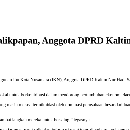
likpapan, Anggota DPRD Kalt
unan Ibu Kota Nusantara (IKN), Anggota DPRD Kaltim Nur Hadi Sap
.
okal untuk berkontribusi dalam mendorong pertumbuhan ekonomi dae
asih merasa terintimidasi oleh dominasi perusahaan besar dari luar t
hambat langkah mereka untuk bersaing,” tegasnya.
an jaringan yang solid dan informasi yang terus diperbarui, peluang se