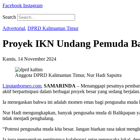
Facebook
Instagram
Search
Advertorial
,
DPRD Kalimantan Timur
Proyek IKN Undang Pemuda Ba
Kamis, 14 November 2024
Anggota DPRD Kalimantan Timur, Nur Hadi Saputra
Liputanborneo.com
,
SAMARINDA
– Menanggapi pesatnya pembang
aktif berpartisipasi dalam berbagai proyek besar yang sedang berjalan
Ia menegaskan bahwa ini adalah momen emas bagi pengusaha muda l
Nur Hadi mengungkapkan, banyak pengusaha muda di Balikpapan yang m
tidak menjadi penghalang.
“Potensi pengusaha muda kita besar. Jangan biarkan rasa takut meng
Ia juga menyerukan pentingnya kolaborasi antar pengusaha lokal, deng