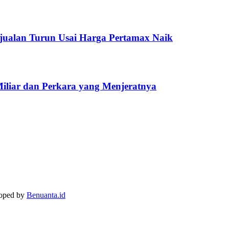
jualan Turun Usai Harga Pertamax Naik
Miliar dan Perkara yang Menjeratnya
loped by
Benuanta.id