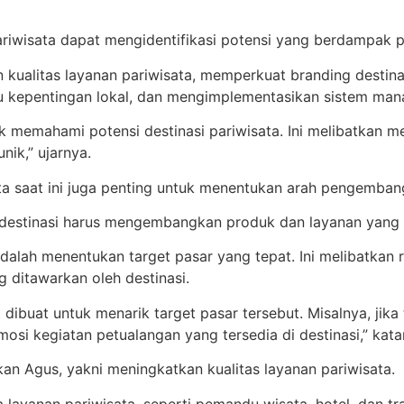
pariwisata dapat mengidentifikasi potensi yang berdampak 
kualitas layanan pariwisata, memperkuat branding destinas
kepentingan lokal, dan mengimplementasikan sistem manaj
emahami potensi destinasi pariwisata. Ini melibatkan mengi
nik,” ujarnya.
sata saat ini juga penting untuk menentukan arah pengemban
n, destinasi harus mengembangkan produk dan layanan yang s
dalah menentukan target pasar yang tepat. Ini melibatkan 
 ditawarkan oleh destinasi.
t dibuat untuk menarik target pasar tersebut. Misalnya, ji
si kegiatan petualangan yang tersedia di destinasi,” kata
an Agus, yakni meningkatkan kualitas layanan pariwisata.
layanan pariwisata, seperti pemandu wisata, hotel, dan tra