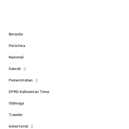
Beranda
Peristiwa
Nasional
Daerah
Pemerintahan
DPRD Kalimantan Timur
Olahraga
Traveler
Advertorial