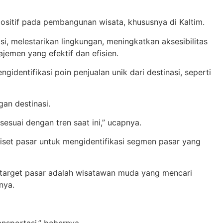
positif pada pembangunan wisata, khususnya di Kaltim.
i, melestarikan lingkungan, meningkatkan aksesibilitas
emen yang efektif dan efisien.
dentifikasi poin penjualan unik dari destinasi, seperti
gan destinasi.
esuai dengan tren saat ini,” ucapnya.
riset pasar untuk mengidentifikasi segmen pasar yang
ka target pasar adalah wisatawan muda yang mencari
nya.
nsportasi,” bebernya.