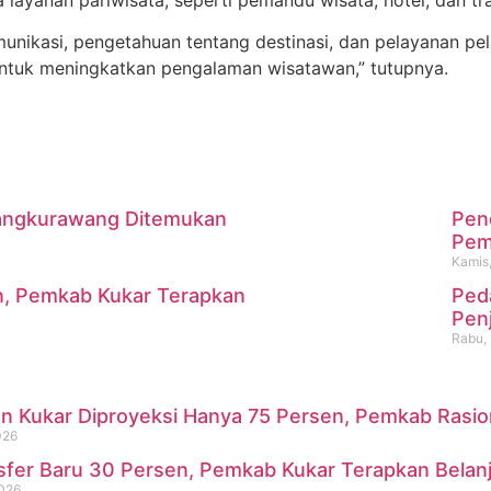
ikasi, pengetahuan tentang destinasi, dan pelayanan pela
g untuk meningkatkan pengalaman wisatawan,” tutupnya.
 Mangkurawang Ditemukan
Pen
m
Pemk
Kamis,
n, Pemkab Kukar Terapkan
Ped
i Mangkurawang Ditemukan Me
Pen
Rabu, 
 Kukar Diproyeksi Hanya 75 Persen, Pemkab Rasional
026
sfer Baru 30 Persen, Pemkab Kukar Terapkan Belan
2026