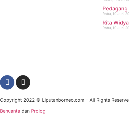
Pedagang 
Rabu, 10 Juni 2
Rita Widya
Rabu, 10 Juni 2
Copyright 2022 ©
Liputanborneo.com
– All Rights Reser
Benuanta
dan
Prolog