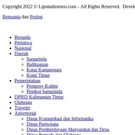
Copyright 2022 ©
Liputanborneo.com
– All Rights Reserved. Deve
Benuanta
dan
Prolog
Beranda
Peristiwa
Nasional
Daerah
Samarinda
Balikpapan
Kutai Kartanegara
Kutai Timur
Pemerintahan
Pemprov Kaltim
Pemkot Samarinda
DPRD Kalimantan Timur
Olahraga
Traveler
Advertorial
Dinas Komunikasi dan Informatika
Dinas Pariwisata
Dinas Pemberdayaan Masyarakat dan Desa
Dinas Pemuda dan Olahraga