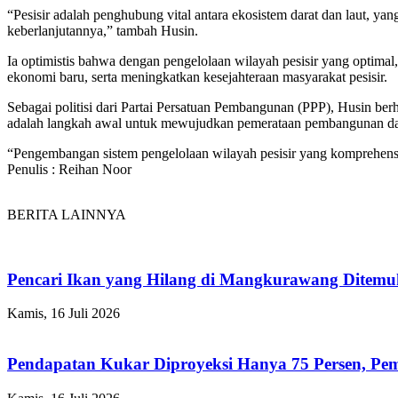
“Pesisir adalah penghubung vital antara ekosistem darat dan laut, ya
keberlanjutannya,” tambah Husin.
Ia optimistis bahwa dengan pengelolaan wilayah pesisir yang optimal
ekonomi baru, serta meningkatkan kesejahteraan masyarakat pesisir.
Sebagai politisi dari Partai Persatuan Pembangunan (PPP), Husin berh
adalah langkah awal untuk mewujudkan pemerataan pembangunan dan 
“Pengembangan sistem pengelolaan wilayah pesisir yang komprehensi
Penulis : Reihan Noor
BERITA LAINNYA
Pencari Ikan yang Hilang di Mangkurawang Ditem
Kamis, 16 Juli 2026
Pendapatan Kukar Diproyeksi Hanya 75 Persen, Pemk