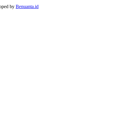
loped by
Benuanta.id