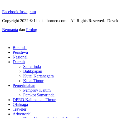
Facebook
Instagram
Copyright 2022 ©
Liputanborneo.com
– All Rights Reserved. Deve
Benuanta
dan
Prolog
Beranda
Peristiwa
Nasional
Daerah
Samarinda
Balikpapan
Kutai Kartanegara
Kutai Timur
Pemerintahan
Pemprov Kaltim
Pemkot Samarinda
DPRD Kalimantan Timur
Olahraga
Traveler
Advertorial