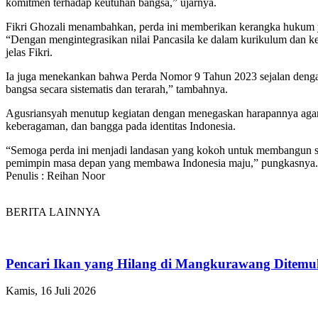
komitmen terhadap keutuhan bangsa,” ujarnya.
Fikri Ghozali menambahkan, perda ini memberikan kerangka hukum ya
“Dengan mengintegrasikan nilai Pancasila ke dalam kurikulum dan keg
jelas Fikri.
Ia juga menekankan bahwa Perda Nomor 9 Tahun 2023 sejalan dengan
bangsa secara sistematis dan terarah,” tambahnya.
Agusriansyah menutup kegiatan dengan menegaskan harapannya agar 
keberagaman, dan bangga pada identitas Indonesia.
“Semoga perda ini menjadi landasan yang kokoh untuk membangun sist
pemimpin masa depan yang membawa Indonesia maju,” pungkasnya.
Penulis : Reihan Noor
BERITA LAINNYA
Pencari Ikan yang Hilang di Mangkurawang Ditem
Kamis, 16 Juli 2026