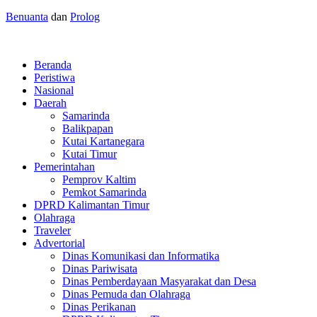
Benuanta
dan
Prolog
Beranda
Peristiwa
Nasional
Daerah
Samarinda
Balikpapan
Kutai Kartanegara
Kutai Timur
Pemerintahan
Pemprov Kaltim
Pemkot Samarinda
DPRD Kalimantan Timur
Olahraga
Traveler
Advertorial
Dinas Komunikasi dan Informatika
Dinas Pariwisata
Dinas Pemberdayaan Masyarakat dan Desa
Dinas Pemuda dan Olahraga
Dinas Perikanan