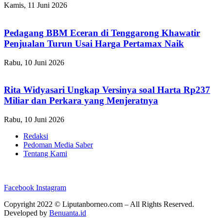
Kamis, 11 Juni 2026
Pedagang BBM Eceran di Tenggarong Khawatir
Penjualan Turun Usai Harga Pertamax Naik
Rabu, 10 Juni 2026
Rita Widyasari Ungkap Versinya soal Harta Rp237
Miliar dan Perkara yang Menjeratnya
Rabu, 10 Juni 2026
Redaksi
Pedoman Media Saber
Tentang Kami
Facebook
Instagram
Copyright 2022 ©
Liputanborneo.com
– All Rights Reserved.
Developed by
Benuanta.id