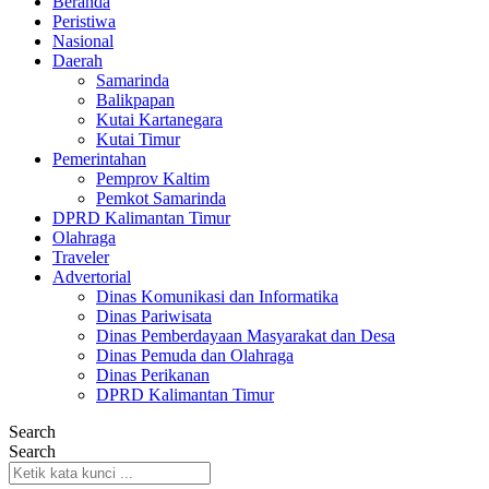
Beranda
Peristiwa
Nasional
Daerah
Samarinda
Balikpapan
Kutai Kartanegara
Kutai Timur
Pemerintahan
Pemprov Kaltim
Pemkot Samarinda
DPRD Kalimantan Timur
Olahraga
Traveler
Advertorial
Dinas Komunikasi dan Informatika
Dinas Pariwisata
Dinas Pemberdayaan Masyarakat dan Desa
Dinas Pemuda dan Olahraga
Dinas Perikanan
DPRD Kalimantan Timur
Search
Search