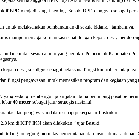
) kepada semua anggota BPD,” ujar Abdul Waris Muin, dikutip dari 
 aktif BPD menjadi sangat penting. Sebab, BPD dianggap sebagai perp
akan untuk melaksanakan pembangunan di segala bidang,” tambahnya.
us mampu menjaga komunikasi sehat dengan kepala desa, mendorong ta
jalan lancar dan sesuai aturan yang berlaku. Pemerintah Kabupaten Pe
tegasnya.
kepala desa, sekaligus sebagai pelaksana fungsi kontrol terhadap real
s dan fungsi pengawasan untuk memastikan program dan kegiatan yang
KN yang sedang membangun jalan-jalan utama penunjang pusat pemerint
n lebar
40 meter
sebagai jalur strategis nasional.
ualitas dan pengawasan dalam setiap pekerjaan infrastruktur.
12,3 km di KIPP IKN akan dilakukan,” ujar Basuki.
njadi tulang punggung mobilitas pemerintahan dan bisnis di masa depan.