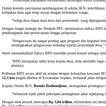
“Pemerintah kabupaten memberikan bimbingan teknis (Bimtek
Dalam konteks percepatan pembangunan di sekitar IKN, keterlibatan
kebijakan desa agar tetap sesuai dengan kebutuhan warga.
“Setiap desa dapat dana desa dari pemerintah, yang dipergun
Dengan fungsi strategis itu, Pemkab PPU menekankan bahwa BPD har
pembangunan dari perencanaan hingga pelaporan.
“Pengawasan itu sangat penting agar program dan kegiatan ber
meningkatkan pengawasan terhadap kinerja pemerintah desa,” 
Waris menambahkan bahwa BPD memiliki posisi krusial sebagai mitra 
“BPD merupakan mitra kerja kepala desa, serta memiliki tuga
jelasnya.
Pelibatan BPD secara aktif ini sejalan dengan kebutuhan kawasan I
12,3 km
tengah dikebut di Kecamatan Sepaku, termasuk jalan denga
Kepala Otorita IKN,
Basuki Hadimuljono
, menegaskan pentingnya k
“Sebanyak tujuh paket pekerjaan peningkatan jalan sepanjang 
Dengan nilai proyek mencapai
Rp 3,04 triliun
, infrastruktur ini me