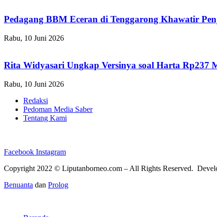
Pedagang BBM Eceran di Tenggarong Khawatir Pen
Rabu, 10 Juni 2026
Rita Widyasari Ungkap Versinya soal Harta Rp237 
Rabu, 10 Juni 2026
Redaksi
Pedoman Media Saber
Tentang Kami
Facebook
Instagram
Copyright 2022 ©
Liputanborneo.com
– All Rights Reserved. Deve
Benuanta
dan
Prolog