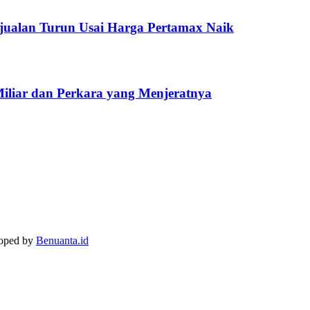
jualan Turun Usai Harga Pertamax Naik
Miliar dan Perkara yang Menjeratnya
loped by
Benuanta.id