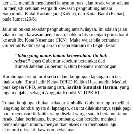
kerja. Ia memilih menelusuri langsung ruas jalan rusak yang selama
ini menjadi keluhan warga di kawasan penghubung antara
Samarinda, Kutai Kartanegara (Kukar), dan Kutai Barat (Kubar),
pada Jumat (20/6).
Jalur ini bukan sekadar penghubung antarwilayah. Ini adalah jalan
vital menuju kawasan pedalaman, bahkan bisa menjadi poros barat
ke arah Ibu Kota Nusantara (IKN). Maka wajar bila perhatian
Gubernur Kaltim yang akrab disapa
Harum
ini begitu besar.
“Jalan yang mulus bukan kemewahan. Itu hak
rakyat,”
tegas Gubernur sebelum berangkat dari
Rumah Jabatan Gubernur Kaltim bersama rombongan.
Rombongan yang turut serta dalam kunjungan lapangan ini tak
main-main. Turut hadir Ketua DPRD Kaltim Hasanuddin Mas’ud,
para kepala OPD, serta sang istri,
Sarifah Suraidah Harum
, yang
juga menjabat sebagai Anggota Komisi VI DPR RI.
Tujuan kunjungan bukan sekadar simbolik. Gubernur ingin melihat
langsung kondisi nyata di lapangan, dan itu dilakukannya sejak pagi
hari, menyusuri titik-titik yang disebut warga sudah bertahun-tahun
rusak. Jalan berlubang, bergelombang, dan berdebu menjadi
pemandangan umum, menyulitkan akses dan membatasi laju
ekonomi rakyat di kawasan pedalaman.