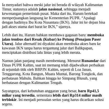
Ia menyadari bahwa meski jalur ini berada di wilayah Kalimantan
Timur, statusnya adalah
jalan nasional
, sehingga menjadi
kewenangan pemerintah pusat. Maka dari itu, Harum bertekad
memperjuangkan langsung ke Kementerian PUPR. “Apalagi
dengan hadirnya Ibu Kota Nusantara (IKN). Jalur ini ke depan bisa
jadi akses utama dari barat ke IKN,” ujarnya.
Lebih dari itu, Harum bahkan membawa gagasan baru:
membuka
jalan tembus dari Resak (Kubar) ke Petung (Penajam Paser
Utara)
. Jalur alternatif ini diyakini akan membuka akses baru ke
kawasan IKN tanpa harus tergantung jalur dari Balikpapan,
menciptakan distribusi lalu lintas yang lebih merata.
Namun jalan panjang masih membentang. Menurut
Runandar
dari
Dinas PUPR Kaltim, saat ini memang telah dijadwalkan perbaikan
di sejumlah titik oleh BBPJN Kaltim, seperti di Loa Janan,
Tenggarong, Kota Bangun, Muara Muntai, Barong Tongkok, dan
perbatasan Mahulu. Bahkan hingga ke Simpang Blusuh, yang
berbatasan dengan Kalimantan Tengah.
Sayangnya, dari kebutuhan anggaran yang besar,
baru Rp41,5
miliar yang tersedia
, sementara
lebih dari Rp314 miliar masih
terblokir
. Ini menjadi persoalan serius yang harus dicarikan solusi
segera.