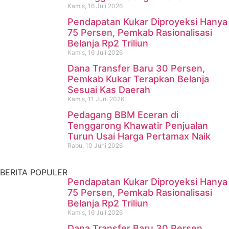
Kamis, 16 Juli 2026
Pendapatan Kukar Diproyeksi Hanya
75 Persen, Pemkab Rasionalisasi
Belanja Rp2 Triliun
Kamis, 16 Juli 2026
Dana Transfer Baru 30 Persen,
Pencari Ikan yang Hilang di
Pemkab Kukar Terapkan Belanja
Sesuai Kas Daerah
Mangkurawang Ditemukan
Kamis, 11 Juni 2026
Meninggal di Sungai
Pedagang BBM Eceran di
Tenggarong Khawatir Penjualan
Mahakam
Turun Usai Harga Pertamax Naik
Rabu, 10 Juni 2026
Kamis, 16 Juli 2026
BERITA POPULER
Pendapatan Kukar Diproyeksi Hanya
75 Persen, Pemkab Rasionalisasi
Belanja Rp2 Triliun
Kamis, 16 Juli 2026
Dana Transfer Baru 30 Persen,