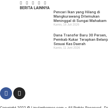
BERITA LAINNYA
Pencari Ikan yang Hilang di
Mangkurawang Ditemukan
Meninggal di Sungai Mahakam
Kamis, 16 Juli 2026
Dana Transfer Baru 30 Persen,
Pemkab Kukar Terapkan Belanj
Sesuai Kas Daerah
Kamis, 11 Juni 2026
Copyright 2022 ©
Liputanborneo.com
– All Rights Reserved. 