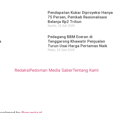
Pendapatan Kukar Diproyeksi Hanya
75 Persen, Pemkab Rasionalisasi
Belanja Rp2 Triliun
Kamis, 16 Juli 2026
Pedagang BBM Eceran di
a
Tenggarong Khawatir Penjualan
Turun Usai Harga Pertamax Naik
Rabu, 10 Juni 2026
Redaksi
Pedoman Media Saber
Tentang Kami
Developed by
Benuanta.id