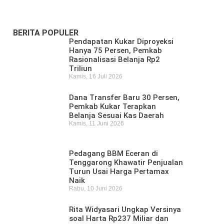
Meninggal di Sungai Mahakam
Kamis, 16 Juli 2026
BERITA POPULER
Pendapatan Kukar Diproyeksi
Hanya 75 Persen, Pemkab
Rasionalisasi Belanja Rp2
Triliun
Kamis, 16 Juli 2026
Dana Transfer Baru 30 Persen,
Pemkab Kukar Terapkan
Belanja Sesuai Kas Daerah
Kamis, 11 Juni 2026
Pedagang BBM Eceran di
Tenggarong Khawatir Penjualan
Turun Usai Harga Pertamax
Naik
Rabu, 10 Juni 2026
Rita Widyasari Ungkap Versinya
soal Harta Rp237 Miliar dan