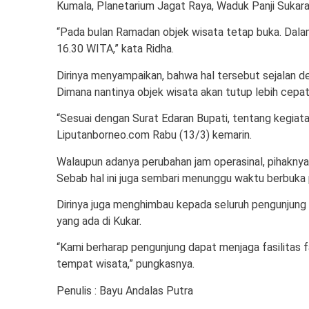
Kumala, Planetarium Jagat Raya, Waduk Panji Sukar
“Pada bulan Ramadan objek wisata tetap buka. Dala
16.30 WITA,” kata Ridha.
Dirinya menyampaikan, bahwa hal tersebut sejalan d
Dimana nantinya objek wisata akan tutup lebih cepat 
“Sesuai dengan Surat Edaran Bupati, tentang kegia
Liputanborneo.com Rabu (13/3) kemarin.
Walaupun adanya perubahan jam operasinal, pihakny
Sebab hal ini juga sembari menunggu waktu berbuka 
Dirinya juga menghimbau kepada seluruh pengunjung
yang ada di Kukar.
“Kami berharap pengunjung dapat menjaga fasilitas fa
tempat wisata,” pungkasnya.
Penulis : Bayu Andalas Putra