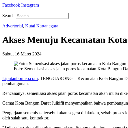
Facebook
Instagram
Search
Advertorial
,
Kutai Kartanegara
Akses Menuju Kecamatan Kota 
Sabtu, 16 Maret 2024
Foto: Semenisasi akses jalan poros kecamatan Kota Bangun Da
Liputanborneo.com
, TENGGARONG – Kecamatan Kota Bangun Darat, K
pembangunan.
Rencananya, semenisasi akses jalan poros kecamatan akan mulai dike
Camat Kota Bangun Darat Julkifli menyampaikan bahwa pembangunan s
Pengerjaan semenisasi tersebut akan segera dilakukan, sebab prose
oleh salah satu kontraktor.
“Jadi segera akan dilakukan pengerjaan. Semoga bisa tuntas pengerjaa