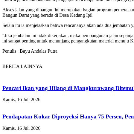
Akses jalan yang dibangun ini merupakan bagian program pemerataa
Bangun Darat yang berada di Desa Kedang Ipil.
Selain itu ia menjelaskan bahwa rencananya akan ada dua jembatan 
“Jika jembatan ini tidak dikerjakan, maka pembangunan jalan sepanjan
ini sangat penting untuk menunjang pengangkutan material menuju K
Penulis : Bayu Andalas Putra
BERITA LAINNYA
Pencari Ikan yang Hilang di Mangkurawang Ditem
Kamis, 16 Juli 2026
Pendapatan Kukar Diproyeksi Hanya 75 Persen, Pemk
Kamis, 16 Juli 2026