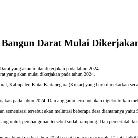
Bangun Darat Mulai Dikerjaka
rat yang akan mulai dikerjakan pada tahun 2024.
abupaten Kutai Kartanegara (Kukar) yang baru dimekarkan secara de
rjakan pada tahun 2024. Dan anggaran tersebut akan digelontorkan mela
emenisasi tersebut akan melintasi beberapa desa diantaranya yaitu 
s lelang untuk pembangunan tersebut sudah rampung. Dan pemerintah k
nnya hingga akhir tahun 2024 sesuai harapan masyarakat,” kata Julkifl