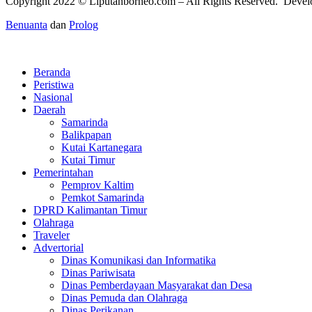
Copyright 2022 ©
Liputanborneo.com
– All Rights Reserved. Deve
Benuanta
dan
Prolog
Beranda
Peristiwa
Nasional
Daerah
Samarinda
Balikpapan
Kutai Kartanegara
Kutai Timur
Pemerintahan
Pemprov Kaltim
Pemkot Samarinda
DPRD Kalimantan Timur
Olahraga
Traveler
Advertorial
Dinas Komunikasi dan Informatika
Dinas Pariwisata
Dinas Pemberdayaan Masyarakat dan Desa
Dinas Pemuda dan Olahraga
Dinas Perikanan