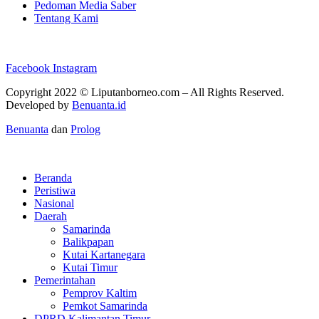
Pedoman Media Saber
Tentang Kami
Facebook
Instagram
Copyright 2022 ©
Liputanborneo.com
– All Rights Reserved.
Developed by
Benuanta.id
Benuanta
dan
Prolog
Beranda
Peristiwa
Nasional
Daerah
Samarinda
Balikpapan
Kutai Kartanegara
Kutai Timur
Pemerintahan
Pemprov Kaltim
Pemkot Samarinda
DPRD Kalimantan Timur