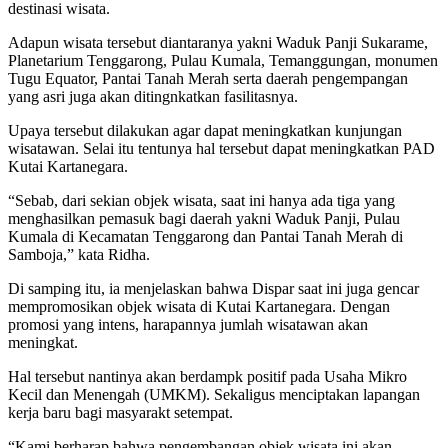
destinasi wisata.
Adapun wisata tersebut diantaranya yakni Waduk Panji Sukarame,
Planetarium Tenggarong, Pulau Kumala, Temanggungan, monumen
Tugu Equator, Pantai Tanah Merah serta daerah pengempangan
yang asri juga akan ditingnkatkan fasilitasnya.
Upaya tersebut dilakukan agar dapat meningkatkan kunjungan
wisatawan. Selai itu tentunya hal tersebut dapat meningkatkan PAD
Kutai Kartanegara.
“Sebab, dari sekian objek wisata, saat ini hanya ada tiga yang
menghasilkan pemasuk bagi daerah yakni Waduk Panji, Pulau
Kumala di Kecamatan Tenggarong dan Pantai Tanah Merah di
Samboja,” kata Ridha.
Di samping itu, ia menjelaskan bahwa Dispar saat ini juga gencar
mempromosikan objek wisata di Kutai Kartanegara. Dengan
promosi yang intens, harapannya jumlah wisatawan akan
meningkat.
Hal tersebut nantinya akan berdampk positif pada Usaha Mikro
Kecil dan Menengah (UMKM). Sekaligus menciptakan lapangan
kerja baru bagi masyarakt setempat.
“Kami berharap bahwa pengembangan objek wisata ini akan