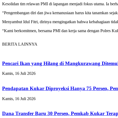
Kesolidan tim relawan PMI di lapangan menjadi fokus utama. Ia berhara
“Pengembangan diri dan jiwa kemanusiaan harus kita tanamkan sejak
Menyambut Idul Fitri, dirinya mengingatkan bahwa kebahagiaan tidak
“Kami berkomitmen, bersama PMI dan kerja sama dengan Polres Kukar
BERITA LAINNYA
Pencari Ikan yang Hilang di Mangkurawang Ditem
Kamis, 16 Juli 2026
Pendapatan Kukar Diproyeksi Hanya 75 Persen, Pemk
Kamis, 16 Juli 2026
Dana Transfer Baru 30 Persen, Pemkab Kukar Terap