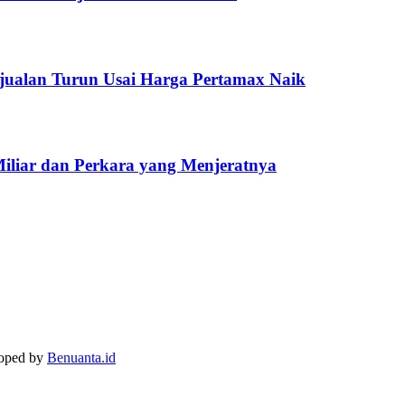
jualan Turun Usai Harga Pertamax Naik
Miliar dan Perkara yang Menjeratnya
loped by
Benuanta.id