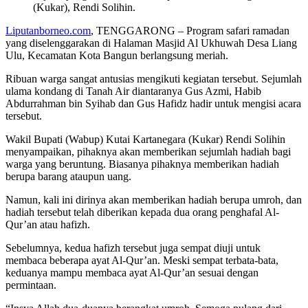
(Kukar), Rendi Solihin.
Liputanborneo.com
, TENGGARONG – Program safari ramadan
yang diselenggarakan di Halaman Masjid Al Ukhuwah Desa Liang
Ulu, Kecamatan Kota Bangun berlangsung meriah.
Ribuan warga sangat antusias mengikuti kegiatan tersebut. Sejumlah
ulama kondang di Tanah Air diantaranya Gus Azmi, Habib
Abdurrahman bin Syihab dan Gus Hafidz hadir untuk mengisi acara
tersebut.
Wakil Bupati (Wabup) Kutai Kartanegara (Kukar) Rendi Solihin
menyampaikan, pihaknya akan memberikan sejumlah hadiah bagi
warga yang beruntung. Biasanya pihaknya memberikan hadiah
berupa barang ataupun uang.
Namun, kali ini dirinya akan memberikan hadiah berupa umroh, dan
hadiah tersebut telah diberikan kepada dua orang penghafal Al-
Qur’an atau hafizh.
Sebelumnya, kedua hafizh tersebut juga sempat diuji untuk
membaca beberapa ayat Al-Qur’an. Meski sempat terbata-bata,
keduanya mampu membaca ayat Al-Qur’an sesuai dengan
permintaan.