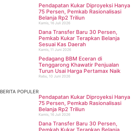
Pendapatan Kukar Diproyeksi Hanya
75 Persen, Pemkab Rasionalisasi
Belanja Rp2 Triliun
Kamis, 16 Juli 2026
Dana Transfer Baru 30 Persen,
Pencari Ikan yang Hilang di
Pemkab Kukar Terapkan Belanja
Sesuai Kas Daerah
Mangkurawang Ditemukan
Kamis, 11 Juni 2026
Meninggal di Sungai
Pedagang BBM Eceran di
Tenggarong Khawatir Penjualan
Mahakam
Turun Usai Harga Pertamax Naik
Rabu, 10 Juni 2026
Kamis, 16 Juli 2026
BERITA POPULER
Pendapatan Kukar Diproyeksi Hanya
75 Persen, Pemkab Rasionalisasi
Belanja Rp2 Triliun
Kamis, 16 Juli 2026
Dana Transfer Baru 30 Persen,
Pemkab Kukar Terapkan Belanja