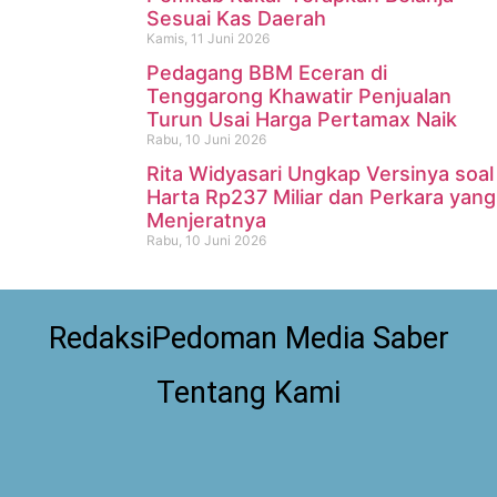
Sesuai Kas Daerah
Kamis, 11 Juni 2026
Pedagang BBM Eceran di
Tenggarong Khawatir Penjualan
Turun Usai Harga Pertamax Naik
Rabu, 10 Juni 2026
Rita Widyasari Ungkap Versinya soal
Harta Rp237 Miliar dan Perkara yang
Menjeratnya
Rabu, 10 Juni 2026
Redaksi
Pedoman Media Saber
Tentang Kami