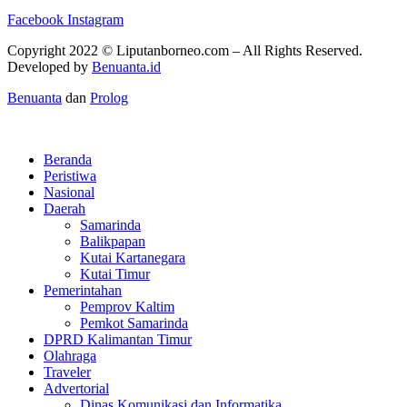
Facebook
Instagram
Copyright 2022 ©
Liputanborneo.com
– All Rights Reserved.
Developed by
Benuanta.id
Benuanta
dan
Prolog
Beranda
Peristiwa
Nasional
Daerah
Samarinda
Balikpapan
Kutai Kartanegara
Kutai Timur
Pemerintahan
Pemprov Kaltim
Pemkot Samarinda
DPRD Kalimantan Timur
Olahraga
Traveler
Advertorial
Dinas Komunikasi dan Informatika