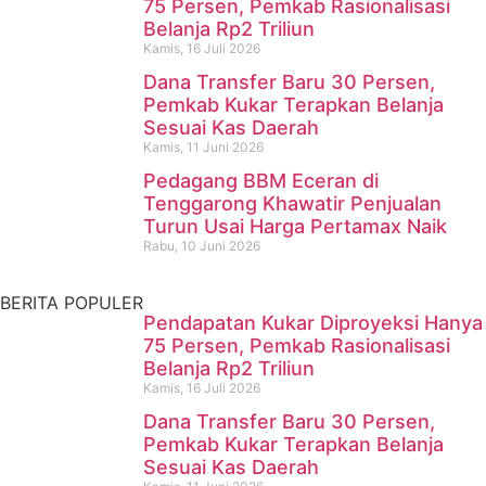
75 Persen, Pemkab Rasionalisasi
Belanja Rp2 Triliun
Kamis, 16 Juli 2026
Dana Transfer Baru 30 Persen,
Pencari Ikan yang Hilang di
Pemkab Kukar Terapkan Belanja
Sesuai Kas Daerah
Mangkurawang Ditemukan
Kamis, 11 Juni 2026
Meninggal di Sungai
Pedagang BBM Eceran di
Tenggarong Khawatir Penjualan
Mahakam
Turun Usai Harga Pertamax Naik
Rabu, 10 Juni 2026
Kamis, 16 Juli 2026
BERITA POPULER
Pendapatan Kukar Diproyeksi Hanya
75 Persen, Pemkab Rasionalisasi
Belanja Rp2 Triliun
Kamis, 16 Juli 2026
Dana Transfer Baru 30 Persen,
Pemkab Kukar Terapkan Belanja
Sesuai Kas Daerah