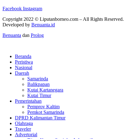
Facebook
Instagram
Copyright 2022 ©
Liputanborneo.com
– All Rights Reserved.
Developed by
Benuanta.id
Benuanta
dan
Prolog
Beranda
Peristiwa
Nasional
Daerah
Samarinda
Balikpapan
Kutai Kartanegara
Kutai Timur
Pemerintahan
Pemprov Kaltim
Pemkot Samarinda
DPRD Kalimantan Timur
Olahraga
Traveler
Advertorial