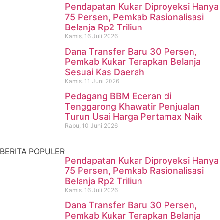
Pendapatan Kukar Diproyeksi Hanya
75 Persen, Pemkab Rasionalisasi
Belanja Rp2 Triliun
Kamis, 16 Juli 2026
Dana Transfer Baru 30 Persen,
Pencari Ikan yang Hilang di
Pemkab Kukar Terapkan Belanja
Sesuai Kas Daerah
Mangkurawang Ditemukan
Kamis, 11 Juni 2026
Meninggal di Sungai
Pedagang BBM Eceran di
Tenggarong Khawatir Penjualan
Mahakam
Turun Usai Harga Pertamax Naik
Rabu, 10 Juni 2026
Kamis, 16 Juli 2026
BERITA POPULER
Pendapatan Kukar Diproyeksi Hanya
75 Persen, Pemkab Rasionalisasi
Belanja Rp2 Triliun
Kamis, 16 Juli 2026
Dana Transfer Baru 30 Persen,
Pemkab Kukar Terapkan Belanja