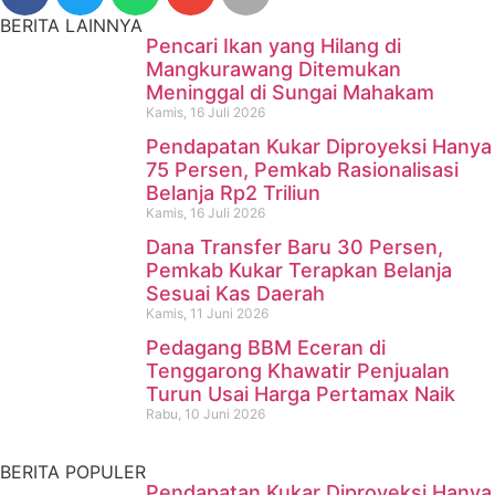
BERITA LAINNYA
Pencari Ikan yang Hilang di
Mangkurawang Ditemukan
Meninggal di Sungai Mahakam
Kamis, 16 Juli 2026
Pendapatan Kukar Diproyeksi Hanya
75 Persen, Pemkab Rasionalisasi
Belanja Rp2 Triliun
Kamis, 16 Juli 2026
Dana Transfer Baru 30 Persen,
Pencari Ikan yang Hilang di
Pemkab Kukar Terapkan Belanja
Sesuai Kas Daerah
Mangkurawang Ditemukan
Kamis, 11 Juni 2026
Meninggal di Sungai
Pedagang BBM Eceran di
Tenggarong Khawatir Penjualan
Mahakam
Turun Usai Harga Pertamax Naik
Rabu, 10 Juni 2026
Kamis, 16 Juli 2026
BERITA POPULER
Pendapatan Kukar Diproyeksi Hanya