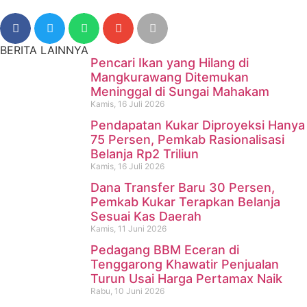
BERITA LAINNYA
Pencari Ikan yang Hilang di
Mangkurawang Ditemukan
Meninggal di Sungai Mahakam
Kamis, 16 Juli 2026
Pendapatan Kukar Diproyeksi Hanya
75 Persen, Pemkab Rasionalisasi
Belanja Rp2 Triliun
Kamis, 16 Juli 2026
Dana Transfer Baru 30 Persen,
Pencari Ikan yang Hilang di
Pemkab Kukar Terapkan Belanja
Sesuai Kas Daerah
Mangkurawang Ditemukan
Kamis, 11 Juni 2026
Meninggal di Sungai
Pedagang BBM Eceran di
Tenggarong Khawatir Penjualan
Mahakam
Turun Usai Harga Pertamax Naik
Rabu, 10 Juni 2026