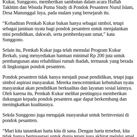
Kukar, Sunggono, memberikan sambutan dalam acara Haflah
Takhtim dan Wisuda Purna Study di Pondok Pesantren Nurul Islam,
Desa Manunggal Jaya, pada malam yang bersejarah itu.
“Kehadiran Pemkab Kukar bukan hanya sebagai simbol, tetapi
sebagai jaminan nyata bagi pondok pesantren untuk menjalankan
misi pendidikan, dakwah, serta pemberdayaan umat,” kata
Sunggono.
Selain itu, Pemkab Kukar juga telah memulai Program Kukar
Berkah, yang menyediakan bantuan minimal Rp 200 juta untuk
pembangunan atau rehabilitasi rumah ibadah, termasuk yang berada
di lingkungan pondok pesantren.
Pondok pesantren tidak hanya menjadi pusat pendidikan, tetapi juga
simbol aspirasi masyarakat. Mereka mencerminkan kebutuhan nyata
masyarakat akan pendidikan berkualitas dan layanan sosial lainnya.
Oleh karena itu, Pemkab Kukar melihat pentingnya memberikan
dukungan kepada pondok pesantren agar dapat berkembang dan
meningkatkan kualitasnya.
Sekda Sunggono juga mengajak masyarakat untuk berinvestasi di
pondok pesantren.
“Mari kita tanamkan harta kita di sana. Dengan harta tersebut, kita
tidak hanya berinvestasi untuk dunia tetapi juga akhirat melalui amal