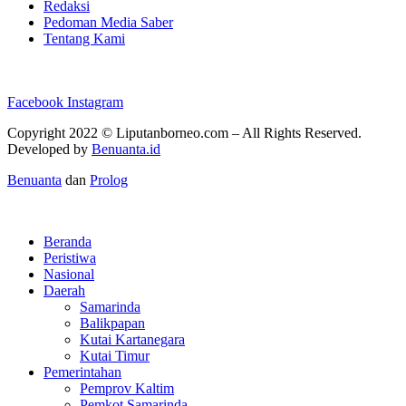
Redaksi
Pedoman Media Saber
Tentang Kami
Facebook
Instagram
Copyright 2022 ©
Liputanborneo.com
– All Rights Reserved.
Developed by
Benuanta.id
Benuanta
dan
Prolog
Beranda
Peristiwa
Nasional
Daerah
Samarinda
Balikpapan
Kutai Kartanegara
Kutai Timur
Pemerintahan
Pemprov Kaltim
Pemkot Samarinda