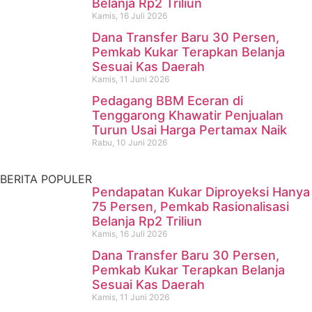
Belanja Rp2 Triliun
Kamis, 16 Juli 2026
Dana Transfer Baru 30 Persen,
Pencari Ikan yang Hilang di
Pemkab Kukar Terapkan Belanja
Sesuai Kas Daerah
Mangkurawang Ditemukan
Kamis, 11 Juni 2026
Meninggal di Sungai
Pedagang BBM Eceran di
Tenggarong Khawatir Penjualan
Mahakam
Turun Usai Harga Pertamax Naik
Rabu, 10 Juni 2026
Kamis, 16 Juli 2026
BERITA POPULER
Pendapatan Kukar Diproyeksi Hanya
75 Persen, Pemkab Rasionalisasi
Belanja Rp2 Triliun
Kamis, 16 Juli 2026
Dana Transfer Baru 30 Persen,
Pemkab Kukar Terapkan Belanja
Sesuai Kas Daerah
Kamis, 11 Juni 2026