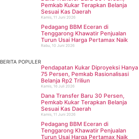
Pencari Ikan yang Hilang di
Pemkab Kukar Terapkan Belanja
Sesuai Kas Daerah
Mangkurawang Ditemukan
Kamis, 11 Juni 2026
Meninggal di Sungai
Pedagang BBM Eceran di
Tenggarong Khawatir Penjualan
Mahakam
Turun Usai Harga Pertamax Naik
Rabu, 10 Juni 2026
Kamis, 16 Juli 2026
BERITA POPULER
Pendapatan Kukar Diproyeksi Hanya
75 Persen, Pemkab Rasionalisasi
Belanja Rp2 Triliun
Kamis, 16 Juli 2026
Dana Transfer Baru 30 Persen,
Pemkab Kukar Terapkan Belanja
Sesuai Kas Daerah
Kamis, 11 Juni 2026
Pedagang BBM Eceran di
Tenggarong Khawatir Penjualan
Turun Usai Harga Pertamax Naik