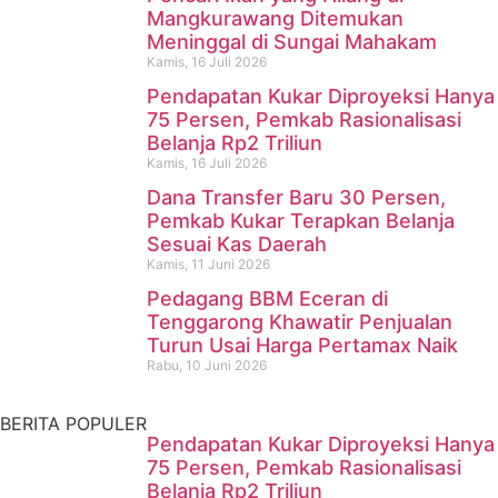
Mangkurawang Ditemukan
Meninggal di Sungai Mahakam
Kamis, 16 Juli 2026
Pendapatan Kukar Diproyeksi Hanya
75 Persen, Pemkab Rasionalisasi
Belanja Rp2 Triliun
Kamis, 16 Juli 2026
Dana Transfer Baru 30 Persen,
Pencari Ikan yang Hilang di
Pemkab Kukar Terapkan Belanja
Sesuai Kas Daerah
Mangkurawang Ditemukan
Kamis, 11 Juni 2026
Meninggal di Sungai
Pedagang BBM Eceran di
Tenggarong Khawatir Penjualan
Mahakam
Turun Usai Harga Pertamax Naik
Rabu, 10 Juni 2026
Kamis, 16 Juli 2026
BERITA POPULER
Pendapatan Kukar Diproyeksi Hanya
75 Persen, Pemkab Rasionalisasi
Belanja Rp2 Triliun