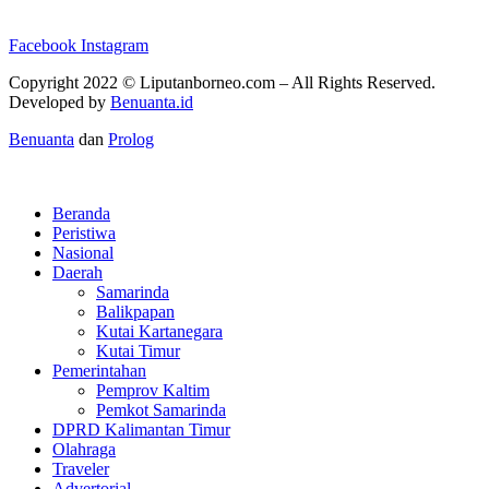
Facebook
Instagram
Copyright 2022 ©
Liputanborneo.com
– All Rights Reserved.
Developed by
Benuanta.id
Benuanta
dan
Prolog
Beranda
Peristiwa
Nasional
Daerah
Samarinda
Balikpapan
Kutai Kartanegara
Kutai Timur
Pemerintahan
Pemprov Kaltim
Pemkot Samarinda
DPRD Kalimantan Timur
Olahraga
Traveler
Advertorial