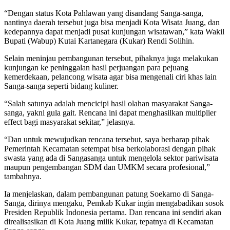
“Dengan status Kota Pahlawan yang disandang Sanga-sanga,
nantinya daerah tersebut juga bisa menjadi Kota Wisata Juang, dan
kedepannya dapat menjadi pusat kunjungan wisatawan,” kata Wakil
Bupati (Wabup) Kutai Kartanegara (Kukar) Rendi Solihin.
Selain meninjau pembangunan tersebut, pihaknya juga melakukan
kunjungan ke peninggalan hasil perjuangan para pejuang
kemerdekaan, pelancong wisata agar bisa mengenali ciri khas lain
Sanga-sanga seperti bidang kuliner.
“Salah satunya adalah mencicipi hasil olahan masyarakat Sanga-
sanga, yakni gula gait. Rencana ini dapat menghasilkan multiplier
effect bagi masyarakat sekitar,” jelasnya.
“Dan untuk mewujudkan rencana tersebut, saya berharap pihak
Pemerintah Kecamatan setempat bisa berkolaborasi dengan pihak
swasta yang ada di Sangasanga untuk mengelola sektor pariwisata
maupun pengembangan SDM dan UMKM secara profesional,”
tambahnya.
Ia menjelaskan, dalam pembangunan patung Soekarno di Sanga-
Sanga, dirinya mengaku, Pemkab Kukar ingin mengabadikan sosok
Presiden Republik Indonesia pertama. Dan rencana ini sendiri akan
direalisasikan di Kota Juang milik Kukar, tepatnya di Kecamatan