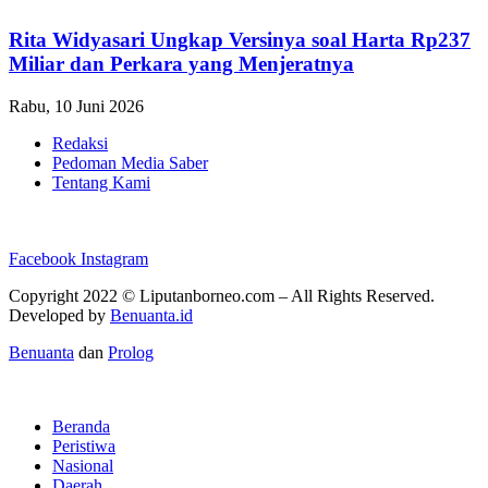
Rita Widyasari Ungkap Versinya soal Harta Rp237
Miliar dan Perkara yang Menjeratnya
Rabu, 10 Juni 2026
Redaksi
Pedoman Media Saber
Tentang Kami
Facebook
Instagram
Copyright 2022 ©
Liputanborneo.com
– All Rights Reserved.
Developed by
Benuanta.id
Benuanta
dan
Prolog
Beranda
Peristiwa
Nasional
Daerah