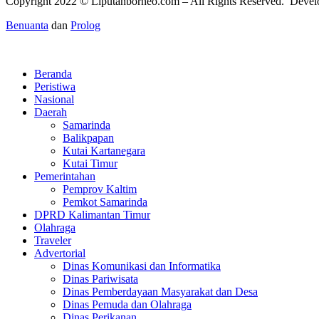
Copyright 2022 ©
Liputanborneo.com
– All Rights Reserved. Deve
Benuanta
dan
Prolog
Beranda
Peristiwa
Nasional
Daerah
Samarinda
Balikpapan
Kutai Kartanegara
Kutai Timur
Pemerintahan
Pemprov Kaltim
Pemkot Samarinda
DPRD Kalimantan Timur
Olahraga
Traveler
Advertorial
Dinas Komunikasi dan Informatika
Dinas Pariwisata
Dinas Pemberdayaan Masyarakat dan Desa
Dinas Pemuda dan Olahraga
Dinas Perikanan