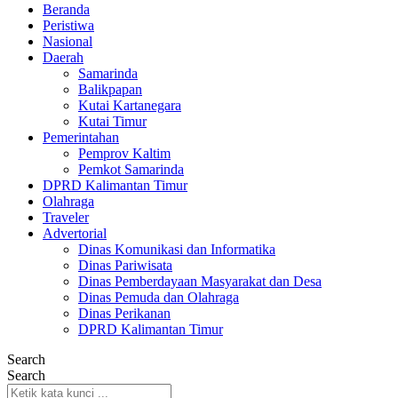
Beranda
Peristiwa
Nasional
Daerah
Samarinda
Balikpapan
Kutai Kartanegara
Kutai Timur
Pemerintahan
Pemprov Kaltim
Pemkot Samarinda
DPRD Kalimantan Timur
Olahraga
Traveler
Advertorial
Dinas Komunikasi dan Informatika
Dinas Pariwisata
Dinas Pemberdayaan Masyarakat dan Desa
Dinas Pemuda dan Olahraga
Dinas Perikanan
DPRD Kalimantan Timur
Search
Search