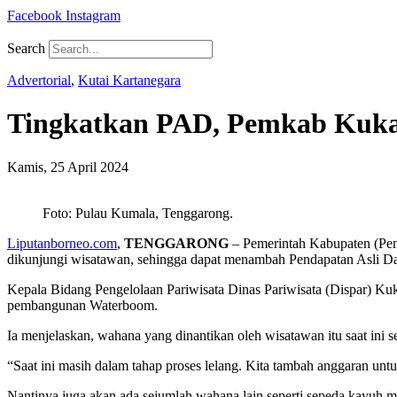
Facebook
Instagram
Search
Advertorial
,
Kutai Kartanegara
Tingkatkan PAD, Pemkab Kuka
Kamis, 25 April 2024
Foto: Pulau Kumala, Tenggarong.
Liputanborneo.com
,
TENGGARONG
– Pemerintah Kabupaten (Pem
dikunjungi wisatawan, sehingga dapat menambah Pendapatan Asli Dae
Kepala Bidang Pengelolaan Pariwisata Dinas Pariwisata (Dispar) Kuka
pembangunan Waterboom.
Ia menjelaskan, wahana yang dinantikan oleh wisatawan itu saat ini 
“Saat ini masih dalam tahap proses lelang. Kita tambah anggaran untu
Nantinya juga akan ada sejumlah wahana lain seperti sepeda kayuh ma