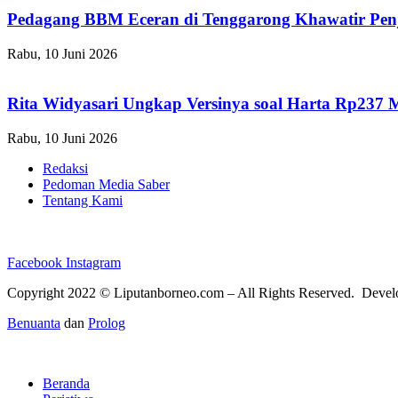
Pedagang BBM Eceran di Tenggarong Khawatir Pen
Rabu, 10 Juni 2026
Rita Widyasari Ungkap Versinya soal Harta Rp237 
Rabu, 10 Juni 2026
Redaksi
Pedoman Media Saber
Tentang Kami
Facebook
Instagram
Copyright 2022 ©
Liputanborneo.com
– All Rights Reserved. Deve
Benuanta
dan
Prolog
Beranda