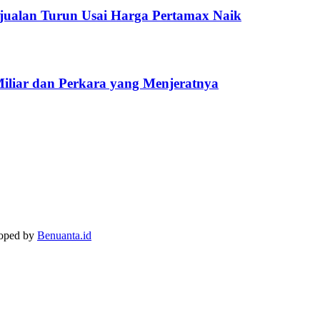
jualan Turun Usai Harga Pertamax Naik
Miliar dan Perkara yang Menjeratnya
loped by
Benuanta.id