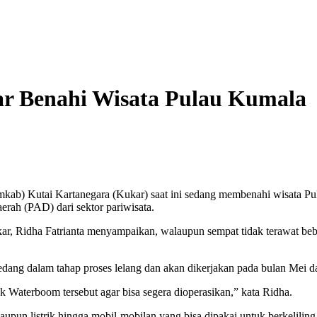
r Benahi Wisata Pulau Kumala
kab) Kutai Kartanegara (Kukar) saat ini sedang membenahi wisata Pu
rah (PAD) dari sektor pariwisata.
r, Ridha Fatrianta menyampaikan, walaupun sempat tidak terawat bebera
sedang dalam tahap proses lelang dan akan dikerjakan pada bulan Mei 
k Waterboom tersebut agar bisa segera dioperasikan,” kata Ridha.
upun listrik hingga mobil-mobilan yang bisa dipakai untuk berkelilin