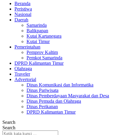
Beranda
Peristiwa
Nasional
Daerah
Samarinda
Balikpapan
Kutai Kartanegara
Kutai Timur
Pemerintahan
Pemprov Kaltim
Pemkot Samarinda
DPRD Kalimantan Timur
Olahraga
Traveler
Advertorial
Dinas Komunikasi dan Informatika
Dinas Pariwisata
Dinas Pemberdayaan Masyarakat dan Desa
Dinas Pemuda dan Olahraga
Dinas Perikanan
DPRD Kalimantan Timur
Search
Search