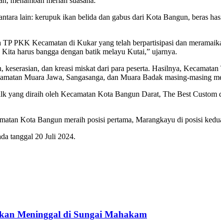
kan, menambah meriah suasana.
ntara lain: kerupuk ikan belida dan gabus dari Kota Bangun, beras ha
 TP PKK Kecamatan di Kukar yang telah berpartisipasi dan meramaikan
. Kita harus bangga dengan batik melayu Kutai,” ujarnya.
keserasian, dan kreasi miskat dari para peserta. Hasilnya, Kecamatan
Kecamatan Muara Jawa, Sangasanga, dan Muara Badak masing-masing me
walk yang diraih oleh Kecamatan Kota Bangun Darat, The Best Custom 
amatan Kota Bangun meraih posisi pertama, Marangkayu di posisi kedua,
a tanggal 20 Juli 2024.
ukan Meninggal di Sungai Mahakam