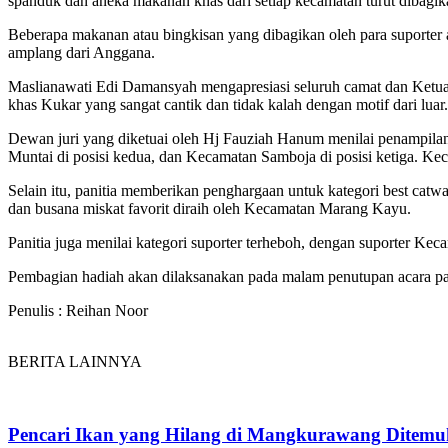
spanduk dan aneka makanan khas dari setiap kecamatan turut dibagi
Beberapa makanan atau bingkisan yang dibagikan oleh para suporter a
amplang dari Anggana.
Maslianawati Edi Damansyah mengapresiasi seluruh camat dan Ketua
khas Kukar yang sangat cantik dan tidak kalah dengan motif dari luar
Dewan juri yang diketuai oleh Hj Fauziah Hanum menilai penampilan, 
Muntai di posisi kedua, dan Kecamatan Samboja di posisi ketiga. 
Selain itu, panitia memberikan penghargaan untuk kategori best cat
dan busana miskat favorit diraih oleh Kecamatan Marang Kayu.
Panitia juga menilai kategori suporter terheboh, dengan suporter Kec
Pembagian hadiah akan dilaksanakan pada malam penutupan acara pad
Penulis : Reihan Noor
BERITA LAINNYA
Pencari Ikan yang Hilang di Mangkurawang Ditem