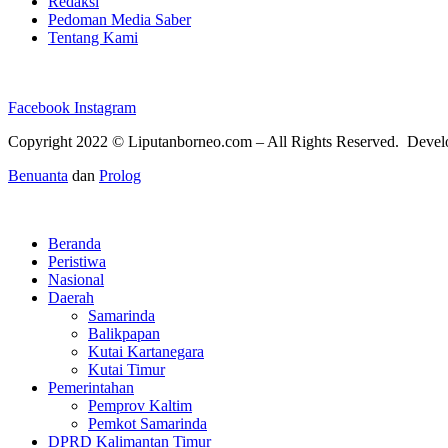
Redaksi
Pedoman Media Saber
Tentang Kami
Facebook
Instagram
Copyright 2022 ©
Liputanborneo.com
– All Rights Reserved. Deve
Benuanta
dan
Prolog
Beranda
Peristiwa
Nasional
Daerah
Samarinda
Balikpapan
Kutai Kartanegara
Kutai Timur
Pemerintahan
Pemprov Kaltim
Pemkot Samarinda
DPRD Kalimantan Timur