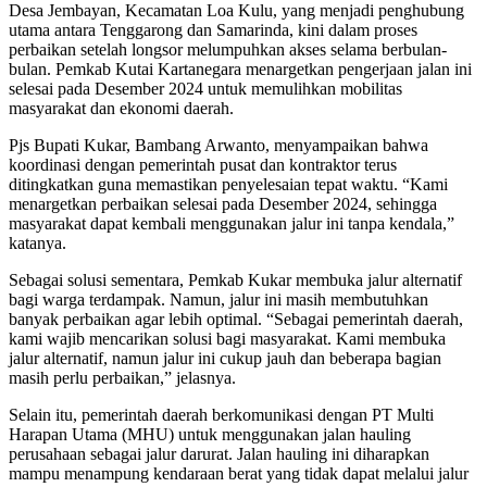
Desa Jembayan, Kecamatan Loa Kulu, yang menjadi penghubung
utama antara Tenggarong dan Samarinda, kini dalam proses
perbaikan setelah longsor melumpuhkan akses selama berbulan-
bulan. Pemkab Kutai Kartanegara menargetkan pengerjaan jalan ini
selesai pada Desember 2024 untuk memulihkan mobilitas
masyarakat dan ekonomi daerah.
Pjs Bupati Kukar, Bambang Arwanto, menyampaikan bahwa
koordinasi dengan pemerintah pusat dan kontraktor terus
ditingkatkan guna memastikan penyelesaian tepat waktu. “Kami
menargetkan perbaikan selesai pada Desember 2024, sehingga
masyarakat dapat kembali menggunakan jalur ini tanpa kendala,”
katanya.
Sebagai solusi sementara, Pemkab Kukar membuka jalur alternatif
bagi warga terdampak. Namun, jalur ini masih membutuhkan
banyak perbaikan agar lebih optimal. “Sebagai pemerintah daerah,
kami wajib mencarikan solusi bagi masyarakat. Kami membuka
jalur alternatif, namun jalur ini cukup jauh dan beberapa bagian
masih perlu perbaikan,” jelasnya.
Selain itu, pemerintah daerah berkomunikasi dengan PT Multi
Harapan Utama (MHU) untuk menggunakan jalan hauling
perusahaan sebagai jalur darurat. Jalan hauling ini diharapkan
mampu menampung kendaraan berat yang tidak dapat melalui jalur