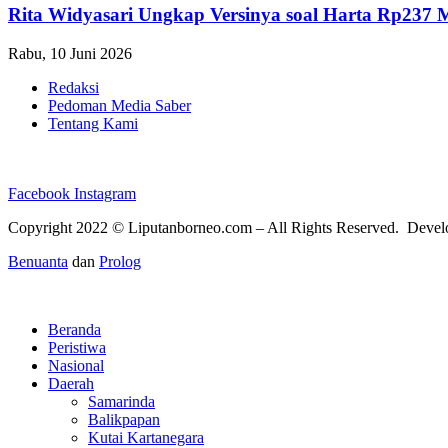
Rita Widyasari Ungkap Versinya soal Harta Rp237 
Rabu, 10 Juni 2026
Redaksi
Pedoman Media Saber
Tentang Kami
Facebook
Instagram
Copyright 2022 ©
Liputanborneo.com
– All Rights Reserved. Deve
Benuanta
dan
Prolog
Beranda
Peristiwa
Nasional
Daerah
Samarinda
Balikpapan
Kutai Kartanegara