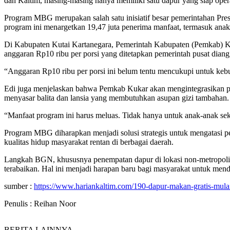
dan Kaltim, masing-masing hanya memiliki satu dapur yang siap oper
Program MBG merupakan salah satu inisiatif besar pemerintahan Pr
program ini menargetkan 19,47 juta penerima manfaat, termasuk anak
Di Kabupaten Kutai Kartanegara, Pemerintah Kabupaten (Pemkab) 
anggaran Rp10 ribu per porsi yang ditetapkan pemerintah pusat dia
“Anggaran Rp10 ribu per porsi ini belum tentu mencukupi untuk kebut
Edi juga menjelaskan bahwa Pemkab Kukar akan mengintegrasikan pr
menyasar balita dan lansia yang membutuhkan asupan gizi tambahan.
“Manfaat program ini harus meluas. Tidak hanya untuk anak-anak seko
Program MBG diharapkan menjadi solusi strategis untuk mengatasi p
kualitas hidup masyarakat rentan di berbagai daerah.
Langkah BGN, khususnya penempatan dapur di lokasi non-metropolita
terabaikan. Hal ini menjadi harapan baru bagi masyarakat untuk menda
sumber :
https://www.hariankaltim.com/190-dapur-makan-gratis-mulai-
Penulis : Reihan Noor
BERITA LAINNYA