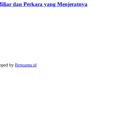
Miliar dan Perkara yang Menjeratnya
loped by
Benuanta.id