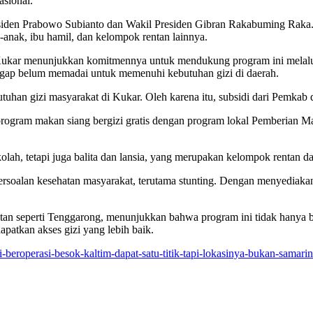
asional.
esiden Prabowo Subianto dan Wakil Presiden Gibran Rakabuming Raka.
-anak, ibu hamil, dan kelompok rentan lainnya.
Kukar menunjukkan komitmennya untuk mendukung program ini melalu
nggap belum memadai untuk memenuhi kebutuhan gizi di daerah.
uhan gizi masyarakat di Kukar. Oleh karena itu, subsidi dari Pemkab d
ogram makan siang bergizi gratis dengan program lokal Pemberian M
lah, tetapi juga balita dan lansia, yang merupakan kelompok rentan da
ersoalan kesehatan masyarakat, terutama stunting. Dengan menyediak
n seperti Tenggarong, menunjukkan bahwa program ini tidak hanya berf
patkan akses gizi yang lebih baik.
beroperasi-besok-kaltim-dapat-satu-titik-tapi-lokasinya-bukan-samarin