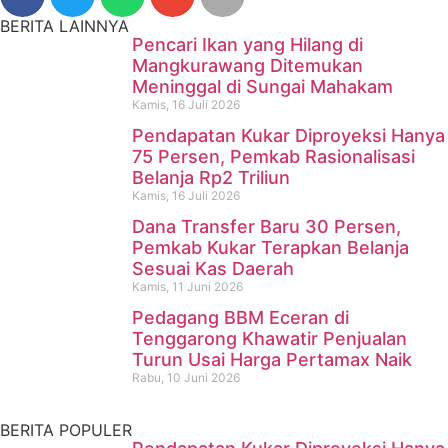
BERITA LAINNYA
Pencari Ikan yang Hilang di
Mangkurawang Ditemukan
Meninggal di Sungai Mahakam
Kamis, 16 Juli 2026
Pendapatan Kukar Diproyeksi Hanya
75 Persen, Pemkab Rasionalisasi
Belanja Rp2 Triliun
Kamis, 16 Juli 2026
Dana Transfer Baru 30 Persen,
Pencari Ikan yang Hilang di
Pemkab Kukar Terapkan Belanja
Sesuai Kas Daerah
Mangkurawang Ditemukan
Kamis, 11 Juni 2026
Meninggal di Sungai
Pedagang BBM Eceran di
Tenggarong Khawatir Penjualan
Mahakam
Turun Usai Harga Pertamax Naik
Rabu, 10 Juni 2026
Kamis, 16 Juli 2026
BERITA POPULER