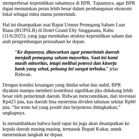
memperbesar kepemilikan sahamnya di BPR. Tujuannya, agar BPR
dapat memainkan peran lebih besar dalam pembangunan ekonomi
lokal sebagai mitra utama pemerintah.
Hal ini disampaikan usai Rapat Umum Pemegang Saham Luar
Biasa (RUPSLB) di Hotel Grand Elty Singgasana, Rabu
(11/6/2025), yang juga membahas struktur kepemilikan saham dan
arah pengembangan perusahaan ke depan.
“
Ke depannya, ditawarkan agar pemerintah daerah
menjadi pemegang saham mayoritas. Saat ini kami
masih minoritas, tetapi melihat potensi dan kinerja
bank yang sehat, peluang ini sangat terbuka,
” jelas
Ridwan.
Dengan kondisi keuangan yang dinilai sehat dan stabil, BPR
diyakini mampu memberi kontribusi signifikan jika didukung lebih
besar oleh pemerintah daerah. Ridwan mencontohkan, dari investasi
Rp425 juta, kas daerah bisa menerima dividen tahunan sekitar Rp60
juta. “Ini tentu hal yang positif dan berpotensi ditingkatkan,”
ungkapnya.
Ia menambahkan bahwa hasil rapat ini juga akan disampaikan ke
kepala daerah masing-masing, termasuk Bupati Kukar, untuk
menentukan langkah ke depan.