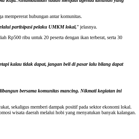
ota Raja. Alhamdulillah sudah menjadi agenda tahunan yang
ga mempererat hubungan antar komunitas.
alui partisipasi pelaku UMKM lokal,
” jelasnya.
iah Rp500 ribu untuk 20 peserta dengan ikan terberat, serta 30
api kalau tidak dapat, jangan beli di pasar lalu bilang dapat
dibangun bersama komunitas mancing. Nikmati kegiatan ini
kat, sekaligus memberi dampak positif pada sektor ekonomi lokal.
romosi wisata daerah melalui hobi yang menyatukan banyak kalangan.