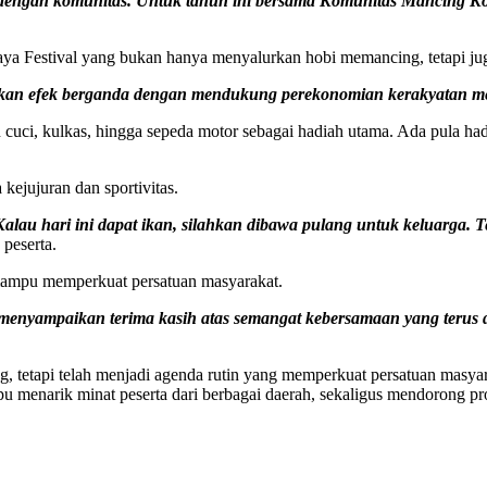
si dengan komunitas. Untuk tahun ini bersama Komunitas Mancing K
a Festival yang bukan hanya menyalurkan hobi memancing, tetapi ju
ikan efek berganda dengan mendukung perekonomian kerakyatan mel
 cuci, kulkas, hingga sepeda motor sebagai hadiah utama. Ada pula had
jujuran dan sportivitas.
alau hari ini dapat ikan, silahkan dibawa pulang untuk keluarga. Tet
peserta.
ai mampu memperkuat persatuan masyarakat.
enyampaikan terima kasih atas semangat kebersamaan yang terus 
 tetapi telah menjadi agenda rutin yang memperkuat persatuan masyara
u menarik minat peserta dari berbagai daerah, sekaligus mendorong p