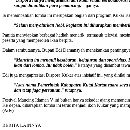
“
Dispora hanya memfasilitasi dan kami selalu berkolabora
sangat dinantikan para pemancing,
” ujarnya.
Ia menambahkan lomba ini merupakan bagian dari program Kukar Kay
“
Selain menyalurkan hobi, kegiatan ini diharapkan member
Panitia menyiapkan berbagai hadiah menarik, termasuk televisi, mesin
peserta yang memperoleh ikan berpita.
Dalam sambutannya, Bupati Edi Damansyah menekankan pentingnya ke
“
Mancing ini menguji kesabaran, kejujuran dan sportivitas. K
ikan dari lomba. Itu tidak boleh,
” katanya yang disambut tawa 
Edi juga mengapresiasi Dispora Kukar atas inisiatif ini, yang dinil
“
Atas nama Pemerintah Kabupaten Kutai Kartanegara saya m
dan tetap jaga persatuan,
” tutupnya.
Festival Mancing Idaman V ini bukan hanya sekadar ajang memancing,
Ke depan, diharapkan lomba ini terus menjadi ikon Kukar yang mamp
(Adv)
BERITA LAINNYA